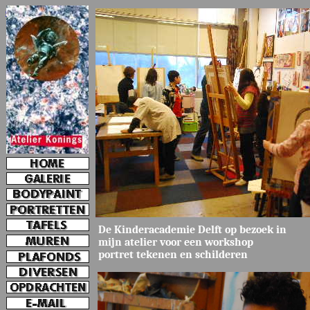
e-mail
jkoni
De Kinderacademie Delft op bezoek in
mijn atelier voor een workshop
portret tekenen en schilderen