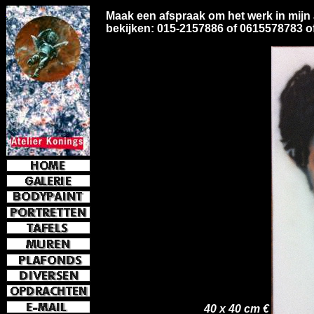
e-mail
jkoni
Maak een afspraak om het werk in mijn a
bekijken: 015-2157886 of 0615578783 of
40 x 40 cm €