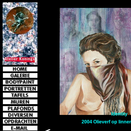
e-mail
jkoni
Identity
2004 Olieverf op linne