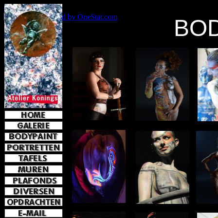
e-mail
jkoni
BOD
OneStat