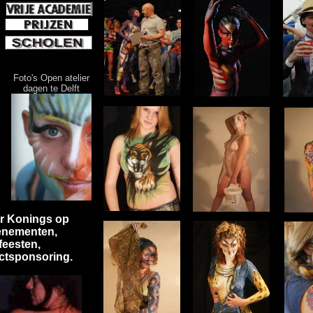
Foto's Open atelier
dagen te Delft
er Konings op
enementen,
feesten,
ctsponsoring.